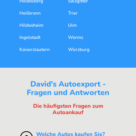
Heidelberg
Salzgitter
Heilbronn
Trier
Hildesheim
Ulm
Ingolstadt
Worms
Kaiserslautern
Würzburg
David's Autoexport -
Fragen und Antworten
Die häufigsten Fragen zum
Autoankauf
Welche Autos kaufen Sie?