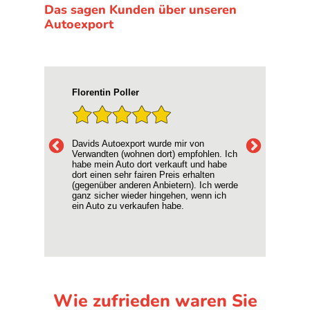
Das sagen Kunden über unseren
Autoexport
D. Schulte
Hyp
War eine rundum gute Erfahrung. Die
Ich
 Ich
Käufer waren sehr professionell und
mei
be
freundlich. Der Preis für unser Auto war
Supe
absolut fair und die Abwicklung super
Kein
erde
unkompliziert. Alles in allem sehr
ang
ch
empfehlenswert!!!
Vie
Wie zufrieden waren Sie