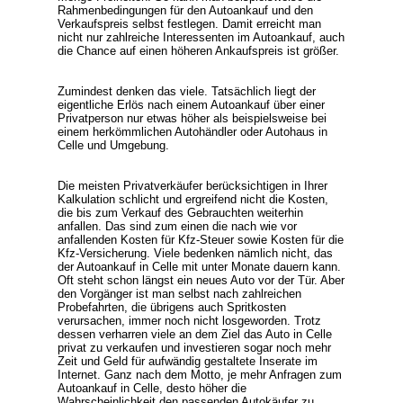
Rahmenbedingungen für den Autoankauf und den
Verkaufspreis selbst festlegen. Damit erreicht man
nicht nur zahlreiche Interessenten im Autoankauf, auch
die Chance auf einen höheren Ankaufspreis ist größer.
Zumindest denken das viele. Tatsächlich liegt der
eigentliche Erlös nach einem Autoankauf über einer
Privatperson nur etwas höher als beispielsweise bei
einem herkömmlichen Autohändler oder Autohaus in
Celle und Umgebung.
Die meisten Privatverkäufer berücksichtigen in Ihrer
Kalkulation schlicht und ergreifend nicht die Kosten,
die bis zum Verkauf des Gebrauchten weiterhin
anfallen. Das sind zum einen die nach wie vor
anfallenden Kosten für Kfz-Steuer sowie Kosten für die
Kfz-Versicherung. Viele bedenken nämlich nicht, das
der Autoankauf in Celle mit unter Monate dauern kann.
Oft steht schon längst ein neues Auto vor der Tür. Aber
den Vorgänger ist man selbst nach zahlreichen
Probefahrten, die übrigens auch Spritkosten
verursachen, immer noch nicht losgeworden. Trotz
dessen verharren viele an dem Ziel das Auto in Celle
privat zu verkaufen und investieren sogar noch mehr
Zeit und Geld für aufwändig gestaltete Inserate im
Internet. Ganz nach dem Motto, je mehr Anfragen zum
Autoankauf in Celle, desto höher die
Wahrscheinlichkeit den passenden Autokäufer zu