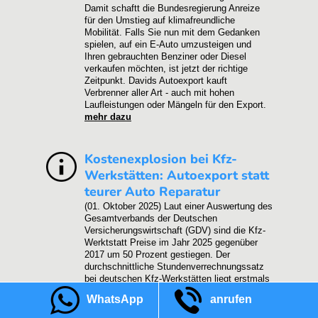
Damit schaftt die Bundesregierung Anreize
für den Umstieg auf klimafreundliche
Mobilität. Falls Sie nun mit dem Gedanken
spielen, auf ein E-Auto umzusteigen und
Ihren gebrauchten Benziner oder Diesel
verkaufen möchten, ist jetzt der richtige
Zeitpunkt. Davids Autoexport kauft
Verbrenner aller Art - auch mit hohen
Laufleistungen oder Mängeln für den Export.
mehr dazu
Kostenexplosion bei Kfz-
Werkstätten: Autoexport statt
teurer Auto Reparatur
(01. Oktober 2025)
Laut einer Auswertung des
Gesamtverbands der Deutschen
Versicherungswirtschaft (GDV) sind die Kfz-
Werktstatt Preise im Jahr 2025 gegenüber
2017 um 50 Prozent gestiegen. Der
durchschnittliche Stundenverrechnungssatz
bei deutschen Kfz-Werkstätten liegt erstmals
über 200 Euro. Diese Kostenexplosion führt
WhatsApp
anrufen
dazu, dass sich für viele ältere Fahrzeuge
hierzulande eine Reparatur kaum noch lohnt.