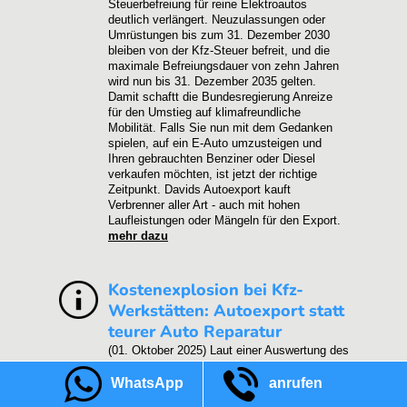
Steuerbefreiung für reine Elektroautos
deutlich verlängert. Neuzulassungen oder
Umrüstungen bis zum 31. Dezember 2030
bleiben von der Kfz-Steuer befreit, und die
maximale Befreiungsdauer von zehn Jahren
wird nun bis 31. Dezember 2035 gelten.
Damit schaftt die Bundesregierung Anreize
für den Umstieg auf klimafreundliche
Mobilität. Falls Sie nun mit dem Gedanken
spielen, auf ein E-Auto umzusteigen und
Ihren gebrauchten Benziner oder Diesel
verkaufen möchten, ist jetzt der richtige
Zeitpunkt. Davids Autoexport kauft
Verbrenner aller Art - auch mit hohen
Laufleistungen oder Mängeln für den Export.
mehr dazu
Kostenexplosion bei Kfz-
Werkstätten: Autoexport statt
teurer Auto Reparatur
(01. Oktober 2025)
Laut einer Auswertung des
Gesamtverbands der Deutschen
Versicherungswirtschaft (GDV) sind die Kfz-
WhatsApp
anrufen
Werktstatt Preise im Jahr 2025 gegenüber