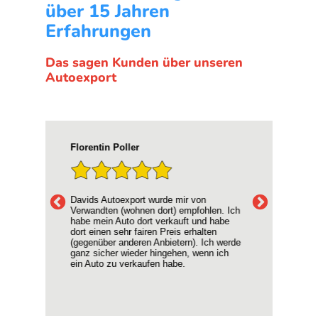
über 15 Jahren
Erfahrungen
Das sagen Kunden über unseren
Autoexport
D. Schulte
Hyp
War eine rundum gute Erfahrung. Die
Ich
 Ich
Käufer waren sehr professionell und
mei
be
freundlich. Der Preis für unser Auto war
Supe
absolut fair und die Abwicklung super
Kein
erde
unkompliziert. Alles in allem sehr
ang
ch
empfehlenswert!!!
Vie