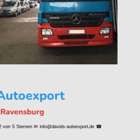
 Autoexport
n Ravensburg
2 von 5 Sternen ✉ info@davids-autoexport.de ☎