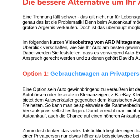
Die bessere Alternative um Ihr
Eine Trennung fällt schwer - das gilt nicht nur für Lebens
genau das ist die Problematik! Denn beim Autoankauf möc
großen Ärgernis verkaufen. Doch ist das überhaupt mögli
Im folgenden kurzen
Videobeitrag vom ARD Mittagsma
Überblick verschaffen, wie Sie Ihr Auto am besten gewin
Dabei werden Sie feststellen, dass es vorwiegend
Auto-Ex
Anspruch gerecht werden und zu denen gehört David's Aut
Option 1:
Gebrauchtwagen an Privatpers
Eine Option sein Auto gewinnbringend zu veräußern ist de
Autobörsen oder Inserate in Kleinanzeigen, z.B. eBay-Kl
bietet dem Autoverkäufer gegenüber dem klassischen Au
Freiheiten. So kann man beispielsweise die Rahmenbedi
Verkaufspreis selbst festlegen. Damit erreicht man nicht 
Autoankauf, auch die Chance auf einen höheren Ankaufspre
Zumindest denken das viele. Tatsächlich liegt der eigentl
einer Privatperson nur etwas höher als beispielsweise b