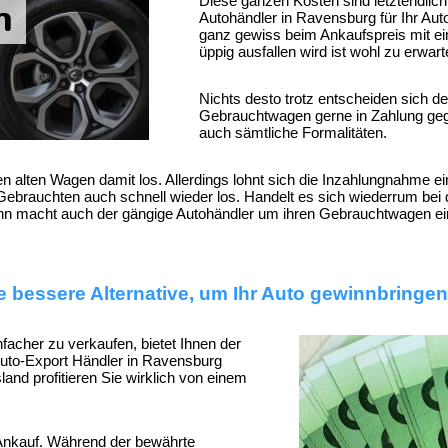
Diese ganzen Kosten sind letztendlich
Autohändler in Ravensburg für Ihr Aut
ganz gewiss beim Ankaufspreis mit ein
üppig ausfallen wird ist wohl zu erwart
Nichts desto trotz entscheiden sich de
Gebrauchtwagen gerne in Zahlung gegeb
auch sämtliche Formalitäten.
lten Wagen damit los. Allerdings lohnt sich die Inzahlungnahme ein
Gebrauchten auch schnell wieder los. Handelt es sich wiederrum bei
ann macht auch der gängige Autohändler um ihren Gebrauchtwagen e
e bessere Alternative, um Ihr Auto gewinnbringe
nfacher zu verkaufen, bietet Ihnen der
uto-Export Händler
in Ravensburg
nd profitieren Sie wirklich von einem
Ankauf
. Während der bewährte