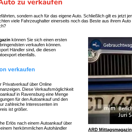
 Auto zu verkaufen
gefährten, sondern auch für das eigene Auto. Schließlich gilt es jetz
hten viele Fahrzeughalter einerseits noch das Beste aus ihrem Auto 
ch?
gazin
können Sie sich einen ersten
nbringendsten verkaufen können.
port Händler
sind, die diesen
oexport ebenfalls.
on verkaufen
r Privatverkauf über Online
einanzeigen. Diese Verkaufsmöglichkeit
toankauf in Ravensburg eine Menge
ngungen für den Autoankauf und den
nur zahlreiche Interessenten im
is ist größer.
iche Erlös nach einem Autoankauf über
ei einem herkömmlichen Autohändler
ARD Mittagsmagazin