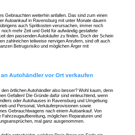
 des Gebrauchten weiterhin anfallen. Das sind zum einen
 der Autoankauf in Ravensburg mit unter Monate dauern
ie übrigens auch Spritkosten verursachen, immer noch
 noch mehr Zeit und Geld für aufwändig gestaltete
keit den passenden Autokäufer zu finden. Doch der Schein
n zahlreichen teilweise nervigen Anrufern, sind oft auch
ganzen Betrugsrisiko und möglichen Ärger mit
n Autohändler vor Ort verkaufen
r den örtlichen Autohändler also besser? Wohl kaum, denn
nen Gefallen! Die Gründe dafür sind einleuchtend, wenn
händlers oder Autohauses in Ravensburg und Umgebung
rieb und Personal, Verkäuferprovisionen sowie
eines Gebrauchtwagens nach einem Autoankauf. Von
die Fahrzeugaufbereitung, möglichen Reparaturen und
stungsansprüchen, mal ganz ausgenommen.