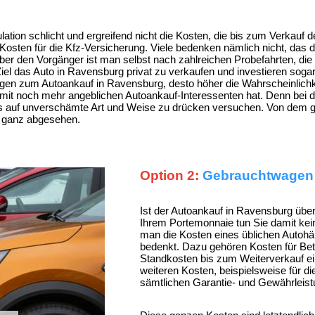
ulation schlicht und ergreifend nicht die Kosten, die bis zum Verkauf
 Kosten für die Kfz-Versicherung. Viele bedenken nämlich nicht, das
 Aber den Vorgänger ist man selbst nach zahlreichen Probefahrten, d
iel das Auto in Ravensburg privat zu verkaufen und investieren sogar
agen zum Autoankauf in Ravensburg, desto höher die Wahrscheinlich
 mit noch mehr angeblichen Autoankauf-Interessenten hat. Denn bei de
reis auf unverschämte Art und Weise zu drücken versuchen. Von dem 
l ganz abgesehen.
Option 2:
Gebrauchtwagen a
Ist der Autoankauf in Ravensburg übe
Ihrem Portemonnaie tun Sie damit kei
man die Kosten eines üblichen Auto
bedenkt. Dazu gehören Kosten für Bet
Standkosten bis zum Weiterverkauf 
weiteren Kosten, beispielsweise für 
sämtlichen Garantie- und Gewährlei