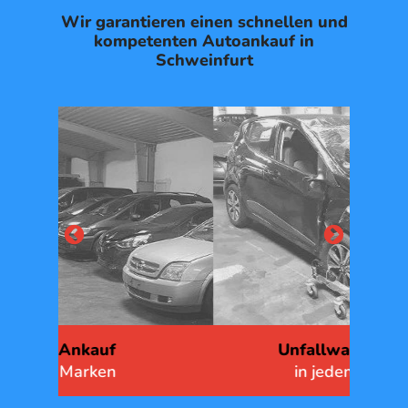
Wir garantieren einen schnellen und
kompetenten Autoankauf in
Schweinfurt
Unfallwagen Ankauf
G
in jedem Zustand
mit 