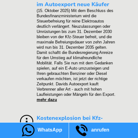
im Autoexport neue Käufer
(15. Oktober 2025)
Mit dem Beschluss des
Bundesfinanzministerium wird die
Steuerbefreiung für reine Elektroautos
deutlich verlängert. Neuzulassungen oder
Umrüstungen bis zum 31. Dezember 2030
bleiben von der Kfz-Steuer befreit, und die
maximale Befreiungsdauer von zehn Jahren
wird nun bis 31. Dezember 2035 gelten.
Damit schaftt die Bundesregierung Anreize
für den Umstieg auf klimafreundliche
Mobilität. Falls Sie nun mit dem Gedanken
spielen, auf ein E-Auto umzusteigen und
Ihren gebrauchten Benziner oder Diesel
verkaufen möchten, ist jetzt der richtige
Zeitpunkt. Davids Autoexport kauft
Verbrenner aller Art - auch mit hohen
Laufleistungen oder Mängeln für den Export.
mehr dazu
Kostenexplosion bei Kfz-
Werkstätten: Autoexport statt
WhatsApp
anrufen
teurer Auto Reparatur