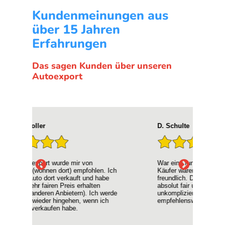
Kundenmeinungen aus
über 15 Jahren
Erfahrungen
Das sagen Kunden über unseren
Autoexport
D. Schulte
Hyp
War eine rundum gute Erfahrung. Die
Ich
 Ich
Käufer waren sehr professionell und
mei
be
freundlich. Der Preis für unser Auto war
Supe
absolut fair und die Abwicklung super
Kein
erde
unkompliziert. Alles in allem sehr
ang
ch
empfehlenswert!!!
Vie