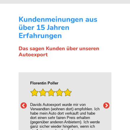
Kundenmeinungen aus
über 15 Jahren
Erfahrungen
Das sagen Kunden über unseren
Autoexport
D. Schulte
Hyp
War eine rundum gute Erfahrung. Die
Ich
 Ich
Käufer waren sehr professionell und
mei
be
freundlich. Der Preis für unser Auto war
Supe
absolut fair und die Abwicklung super
Kein
erde
unkompliziert. Alles in allem sehr
ang
ch
empfehlenswert!!!
Vie