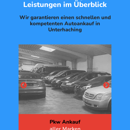
Leistungen im Überblick
Wir garantieren einen schnellen und
kompetenten Autoankauf in
Unterhaching
Unfallwagen Ankauf
G
in jedem Zustand
mit 