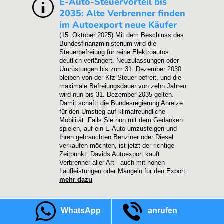
E-Auto-Steuervorteil bis
2035: Alte Verbrenner finden
im Autoexport neue Käufer
(15. Oktober 2025)
Mit dem Beschluss des
Bundesfinanzministerium wird die
Steuerbefreiung für reine Elektroautos
deutlich verlängert. Neuzulassungen oder
Umrüstungen bis zum 31. Dezember 2030
bleiben von der Kfz-Steuer befreit, und die
maximale Befreiungsdauer von zehn Jahren
wird nun bis 31. Dezember 2035 gelten.
Damit schaftt die Bundesregierung Anreize
für den Umstieg auf klimafreundliche
Mobilität. Falls Sie nun mit dem Gedanken
spielen, auf ein E-Auto umzusteigen und
Ihren gebrauchten Benziner oder Diesel
verkaufen möchten, ist jetzt der richtige
Zeitpunkt. Davids Autoexport kauft
Verbrenner aller Art - auch mit hohen
Laufleistungen oder Mängeln für den Export.
mehr dazu
Kostenexplosion bei Kfz-
WhatsApp
anrufen
Werkstätten: Autoexport statt