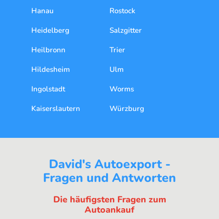
Hanau
Rostock
Heidelberg
Salzgitter
Heilbronn
Trier
Hildesheim
Ulm
Ingolstadt
Worms
Kaiserslautern
Würzburg
David's Autoexport -
Fragen und Antworten
Die häufigsten Fragen zum
Autoankauf