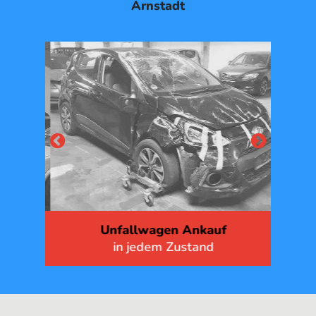
Arnstadt
Unfallwagen Ankauf
G
in jedem Zustand
mit 