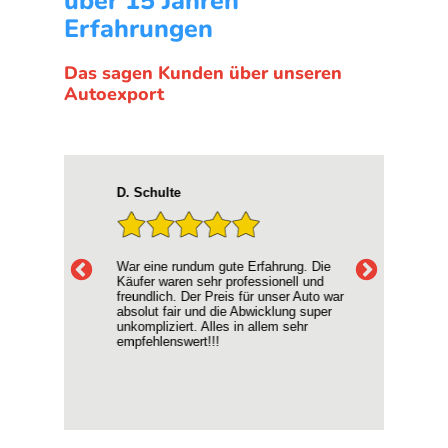
über 15 Jahren
Erfahrungen
Das sagen Kunden über unseren
Autoexport
D. Schulte
Hyp
War eine rundum gute Erfahrung. Die
Ich
 Ich
Käufer waren sehr professionell und
mei
be
freundlich. Der Preis für unser Auto war
Supe
absolut fair und die Abwicklung super
Kein
erde
unkompliziert. Alles in allem sehr
ang
ch
empfehlenswert!!!
Vie