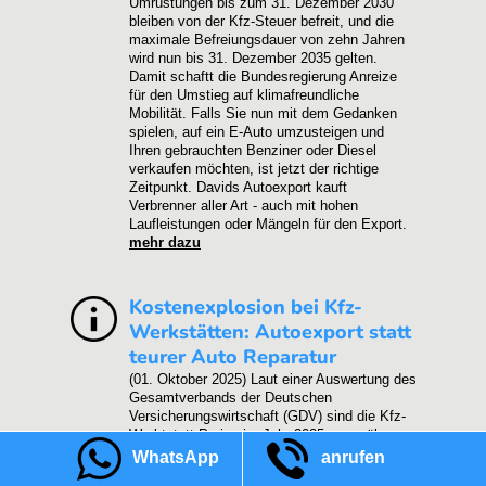
Umrüstungen bis zum 31. Dezember 2030
bleiben von der Kfz-Steuer befreit, und die
maximale Befreiungsdauer von zehn Jahren
wird nun bis 31. Dezember 2035 gelten.
Damit schaftt die Bundesregierung Anreize
für den Umstieg auf klimafreundliche
Mobilität. Falls Sie nun mit dem Gedanken
spielen, auf ein E-Auto umzusteigen und
Ihren gebrauchten Benziner oder Diesel
verkaufen möchten, ist jetzt der richtige
Zeitpunkt. Davids Autoexport kauft
Verbrenner aller Art - auch mit hohen
Laufleistungen oder Mängeln für den Export.
mehr dazu
Kostenexplosion bei Kfz-
Werkstätten: Autoexport statt
teurer Auto Reparatur
(01. Oktober 2025)
Laut einer Auswertung des
Gesamtverbands der Deutschen
Versicherungswirtschaft (GDV) sind die Kfz-
Werktstatt Preise im Jahr 2025 gegenüber
2017 um 50 Prozent gestiegen. Der
WhatsApp
anrufen
durchschnittliche Stundenverrechnungssatz