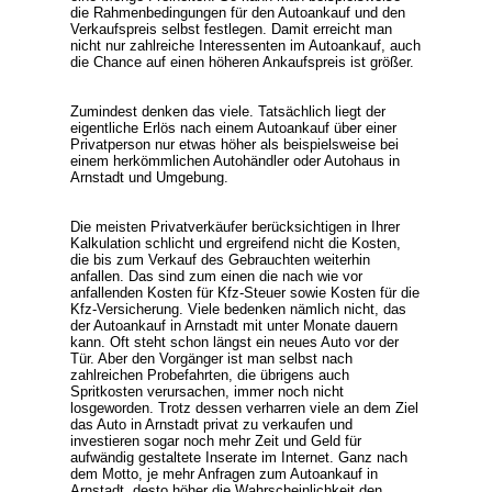
die Rahmenbedingungen für den Autoankauf und den
Verkaufspreis selbst festlegen. Damit erreicht man
nicht nur zahlreiche Interessenten im Autoankauf, auch
die Chance auf einen höheren Ankaufspreis ist größer.
Zumindest denken das viele. Tatsächlich liegt der
eigentliche Erlös nach einem Autoankauf über einer
Privatperson nur etwas höher als beispielsweise bei
einem herkömmlichen Autohändler oder Autohaus in
Arnstadt und Umgebung.
Die meisten Privatverkäufer berücksichtigen in Ihrer
Kalkulation schlicht und ergreifend nicht die Kosten,
die bis zum Verkauf des Gebrauchten weiterhin
anfallen. Das sind zum einen die nach wie vor
anfallenden Kosten für Kfz-Steuer sowie Kosten für die
Kfz-Versicherung. Viele bedenken nämlich nicht, das
der Autoankauf in Arnstadt mit unter Monate dauern
kann. Oft steht schon längst ein neues Auto vor der
Tür. Aber den Vorgänger ist man selbst nach
zahlreichen Probefahrten, die übrigens auch
Spritkosten verursachen, immer noch nicht
losgeworden. Trotz dessen verharren viele an dem Ziel
das Auto in Arnstadt privat zu verkaufen und
investieren sogar noch mehr Zeit und Geld für
aufwändig gestaltete Inserate im Internet. Ganz nach
dem Motto, je mehr Anfragen zum Autoankauf in
Arnstadt, desto höher die Wahrscheinlichkeit den