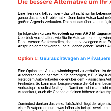
Die bessere Alternative um Ihr
Eine Trennung fällt schwer - das gilt nicht nur für Lebens
genau das ist die Problematik! Denn beim Autoankauf möc
großen Ärgernis verkaufen. Doch ist das überhaupt mögli
Im folgenden kurzen
Videobeitrag vom ARD Mittagsma
Überblick verschaffen, wie Sie Ihr Auto am besten gewin
Dabei werden Sie feststellen, dass es vorwiegend
Auto-Ex
Anspruch gerecht werden und zu denen gehört David's Aut
Option 1:
Gebrauchtwagen an Privatpers
Eine Option sein Auto gewinnbringend zu veräußern ist de
Autobörsen oder Inserate in Kleinanzeigen, z.B. eBay-Kl
bietet dem Autoverkäufer gegenüber dem klassischen Au
Freiheiten. So kann man beispielsweise die Rahmenbedi
Verkaufspreis selbst festlegen. Damit erreicht man nicht 
Autoankauf, auch die Chance auf einen höheren Ankaufspre
Zumindest denken das viele. Tatsächlich liegt der eigentl
einer Privatperson nur etwas höher als beispielsweise b