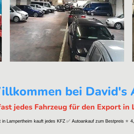
illkommen bei David's
ast jedes Fahrzeug für den Export i
in Lampertheim kauft jedes KFZ ✅ Autoankauf zum Bestpreis ⭐ 4,