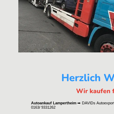
Herzlich W
Wir kaufen f
Autoankauf Lampertheim
➡ DAVIDs Autoexport 
0163/ 9331262