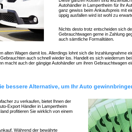
Diese ganzen Kosten sind letztendlich
Autohändler in Lampertheim für Ihr Au
ganz gewiss beim Ankaufspreis mit ein
üppig ausfallen wird ist wohl zu erwart
Nichts desto trotz entscheiden sich de
Gebrauchtwagen gerne in Zahlung gegeb
auch sämtliche Formalitäten.
lten Wagen damit los. Allerdings lohnt sich die Inzahlungnahme ein
 Gebrauchten auch schnell wieder los. Handelt es sich wiederrum be
ann macht auch der gängige Autohändler um ihren Gebrauchtwagen e
ie bessere Alternative, um Ihr Auto gewinnbring
nfacher zu verkaufen, bietet Ihnen der
uto-Export Händler
in Lampertheim
nd profitieren Sie wirklich von einem
Ankauf
. Während der bewährte