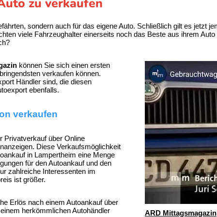
 Auto zu verkaufen
gefährten, sondern auch für das eigene Auto. Schließlich gilt es jetz
hten viele Fahrzeughalter einerseits noch das Beste aus ihrem Auto 
ch?
gazin
können Sie sich einen ersten
nbringendsten verkaufen können.
port Händler
sind, die diesen
oexport ebenfalls.
on verkaufen
r Privatverkauf über Online
einanzeigen. Diese Verkaufsmöglichkeit
toankauf in Lampertheim eine Menge
ngungen für den Autoankauf und den
nur zahlreiche Interessenten im
is ist größer.
iche Erlös nach einem Autoankauf über
ei einem herkömmlichen Autohändler
ARD Mittagsmagazin