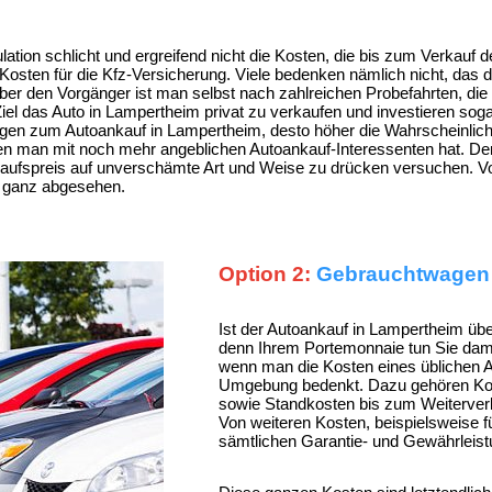
ulation schlicht und ergreifend nicht die Kosten, die bis zum Verkauf
 Kosten für die Kfz-Versicherung. Viele bedenken nämlich nicht, das
 Aber den Vorgänger ist man selbst nach zahlreichen Probefahrten, d
iel das Auto in Lampertheim privat zu verkaufen und investieren soga
agen zum Autoankauf in Lampertheim, desto höher die Wahrscheinlich
den man mit noch mehr angeblichen Autoankauf-Interessenten hat. Denn
 Ankaufspreis auf unverschämte Art und Weise zu drücken versuchen. 
l ganz abgesehen.
Option 2:
Gebrauchtwagen a
Ist der Autoankauf in Lampertheim üb
denn Ihrem Portemonnaie tun Sie damit
wenn man die Kosten eines üblichen 
Umgebung bedenkt. Dazu gehören Kost
sowie Standkosten bis zum Weiterve
Von weiteren Kosten, beispielsweise 
sämtlichen Garantie- und Gewährlei