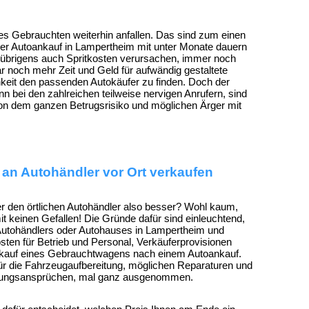
 des Gebrauchten weiterhin anfallen. Das sind zum einen
 der Autoankauf in Lampertheim mit unter Monate dauern
ie übrigens auch Spritkosten verursachen, immer noch
r noch mehr Zeit und Geld für aufwändig gestaltete
keit den passenden Autokäufer zu finden. Doch der
 bei den zahlreichen teilweise nervigen Anrufern, sind
Von dem ganzen Betrugsrisiko und möglichen Ärger mit
n Autohändler vor Ort verkaufen
er den örtlichen Autohändler also besser? Wohl kaum,
 keinen Gefallen! Die Gründe dafür sind einleuchtend,
Autohändlers oder Autohauses in Lampertheim und
en für Betrieb und Personal, Verkäuferprovisionen
rkauf eines Gebrauchtwagens nach einem Autoankauf.
für die Fahrzeugaufbereitung, möglichen Reparaturen und
stungsansprüchen, mal ganz ausgenommen.