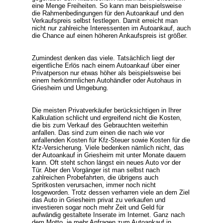
eine Menge Freiheiten. So kann man beispielsweise
die Rahmenbedingungen für den Autoankauf und den
Verkaufspreis selbst festlegen. Damit erreicht man
nicht nur zahlreiche Interessenten im Autoankauf, auch
die Chance auf einen höheren Ankaufspreis ist größer.
Zumindest denken das viele. Tatsächlich liegt der
eigentliche Erlös nach einem Autoankauf über einer
Privatperson nur etwas höher als beispielsweise bei
einem herkömmlichen Autohändler oder Autohaus in
Griesheim und Umgebung.
Die meisten Privatverkäufer berücksichtigen in Ihrer
Kalkulation schlicht und ergreifend nicht die Kosten,
die bis zum Verkauf des Gebrauchten weiterhin
anfallen. Das sind zum einen die nach wie vor
anfallenden Kosten für Kfz-Steuer sowie Kosten für die
Kfz-Versicherung. Viele bedenken nämlich nicht, das
der Autoankauf in Griesheim mit unter Monate dauern
kann. Oft steht schon längst ein neues Auto vor der
Tür. Aber den Vorgänger ist man selbst nach
zahlreichen Probefahrten, die übrigens auch
Spritkosten verursachen, immer noch nicht
losgeworden. Trotz dessen verharren viele an dem Ziel
das Auto in Griesheim privat zu verkaufen und
investieren sogar noch mehr Zeit und Geld für
aufwändig gestaltete Inserate im Internet. Ganz nach
dem Motto, je mehr Anfragen zum Autoankauf in