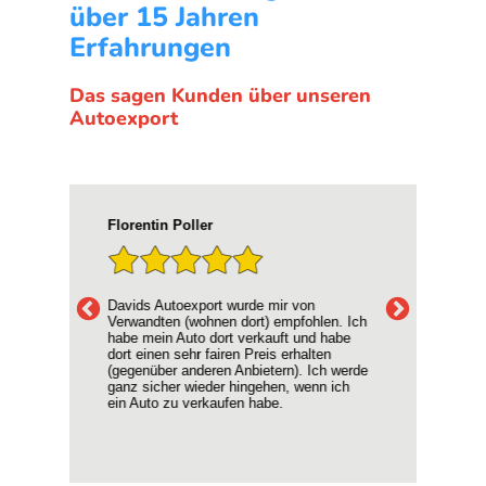
über 15 Jahren
Erfahrungen
Das sagen Kunden über unseren
Autoexport
D. Schulte
Hyp
War eine rundum gute Erfahrung. Die
Ich
 Ich
Käufer waren sehr professionell und
mei
be
freundlich. Der Preis für unser Auto war
Supe
absolut fair und die Abwicklung super
Kein
erde
unkompliziert. Alles in allem sehr
ang
ch
empfehlenswert!!!
Vie