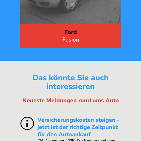
Fiat
Punto
Das könnte Sie auch
interessieren
Neueste Meldungen rund ums Auto
Versicherungskosten steigen -
jetzt ist der richtige Zeitpunkt
für den Autoankauf
(04. November 2025)
Die Kosten rund ums