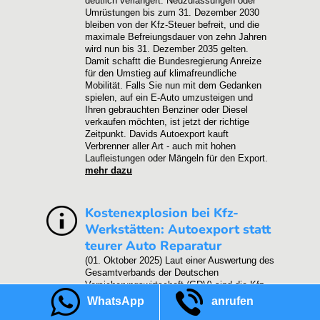
deutlich verlängert. Neuzulassungen oder
Umrüstungen bis zum 31. Dezember 2030
bleiben von der Kfz-Steuer befreit, und die
maximale Befreiungsdauer von zehn Jahren
wird nun bis 31. Dezember 2035 gelten.
Damit schaftt die Bundesregierung Anreize
für den Umstieg auf klimafreundliche
Mobilität. Falls Sie nun mit dem Gedanken
spielen, auf ein E-Auto umzusteigen und
Ihren gebrauchten Benziner oder Diesel
verkaufen möchten, ist jetzt der richtige
Zeitpunkt. Davids Autoexport kauft
Verbrenner aller Art - auch mit hohen
Laufleistungen oder Mängeln für den Export.
mehr dazu
Kostenexplosion bei Kfz-
Werkstätten: Autoexport statt
teurer Auto Reparatur
(01. Oktober 2025)
Laut einer Auswertung des
Gesamtverbands der Deutschen
Versicherungswirtschaft (GDV) sind die Kfz-
Werktstatt Preise im Jahr 2025 gegenüber
WhatsApp
anrufen
2017 um 50 Prozent gestiegen. Der