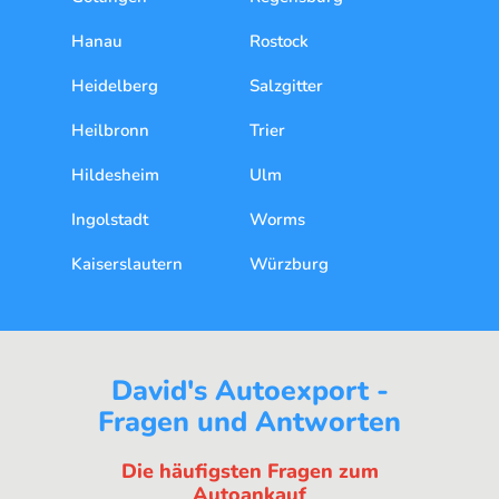
Hanau
Rostock
Heidelberg
Salzgitter
Heilbronn
Trier
Hildesheim
Ulm
Ingolstadt
Worms
Kaiserslautern
Würzburg
David's Autoexport -
Fragen und Antworten
Die häufigsten Fragen zum
Autoankauf